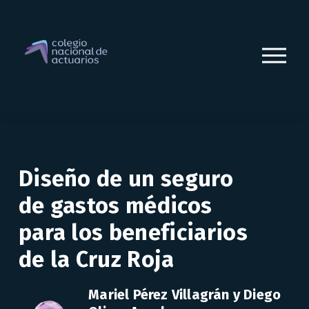
A
b
r
i
r
m
e
n
ú
Diseño de un seguro 
de gastos médicos 
para los beneficiarios 
de la Cruz Roja
Mariel Pérez Villagrán y Diego 